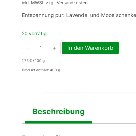
inkl. MWSt. zzgl. Versandkosten
Entspannung pur: Lavendel und Moos schenke
20 vorrätig
Abenteuer
In den Warenkorb
RELAX
1,75
€
/
100
g
400
gr.
Produkt enthält: 400
g
Menge
Beschreibung