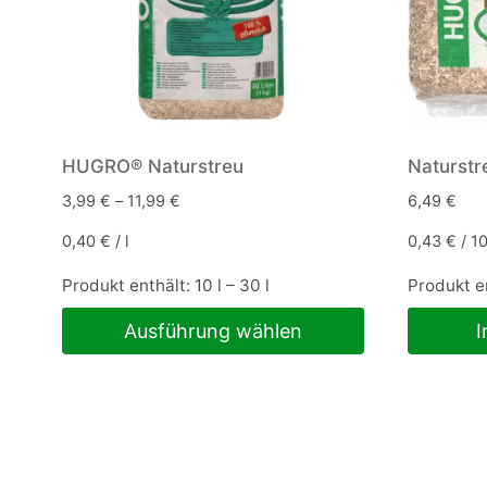
HUGRO® Naturstreu
Naturstr
3,99
€
–
11,99
€
6,49
€
0,40
€
/
l
0,43
€
/
1
Produkt enthält: 10
l
– 30
l
Produkt e
Ausführung wählen
I
Dieses
Produkt
weist
mehrere
Varianten