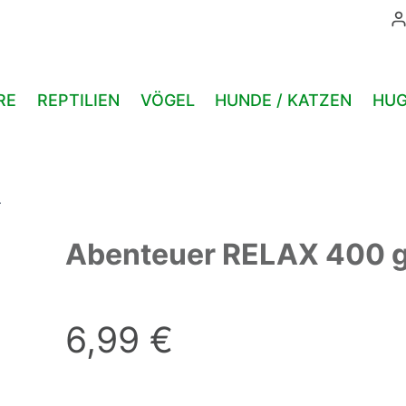
400
gr.
Menge
RE
REPTILIEN
VÖGEL
HUNDE / KATZEN
HUG
.
Abenteuer RELAX 400 g
6,99
€