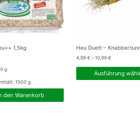
eu++ 1,5kg
Heu Duett – Knabbertun
4,99
€
–
10,99
€
00
g
Ausführung wähl
nthält: 1500
g
Dieses
Produkt
n den Warenkorb
weist
mehrere
Varianten
auf.
Die