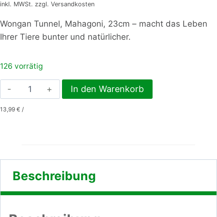
inkl. MWSt. zzgl. Versandkosten
Wongan Tunnel, Mahagoni, 23cm – macht das Leben
Ihrer Tiere bunter und natürlicher.
126 vorrätig
Wongan
In den Warenkorb
Tunnel,
13,99
€
/
Mahagoni,
23cm
Menge
Beschreibung