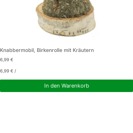
werden
Knabbermobil, Birkenrolle mit Kräutern
6,99
€
6,99
€
/
In den Warenkorb