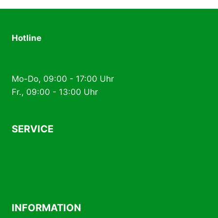
Die
Optionen
können
Hotline
auf
der
+49 (0) 2574 88 89 80
Produktseite
Mo-Do, 09:00 - 17:00 Uhr
gewählt
Fr., 09:00 - 13:00 Uhr
werden
SERVICE
AGB
Kontakt
Versand- und Zahlungsbedingungen
INFORMATION