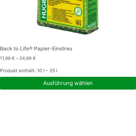
Back to Life® Papier-Einstreu
11,99
€
–
24,99
€
Produkt enthält: 10
l
– 25
l
Ausführung wählen
Dieses
Produkt
weist
mehrere
Varianten
auf.