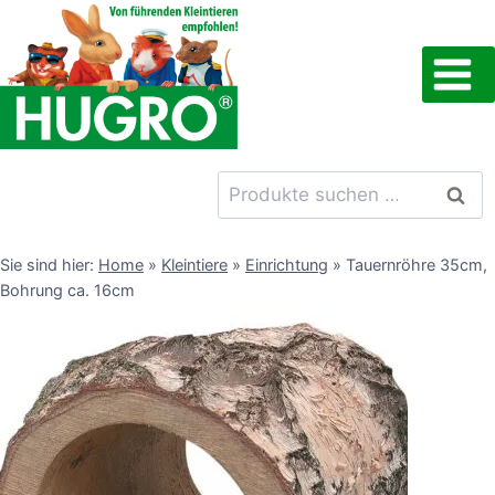
Zum
Inhalt
springen
Suchen
Such
nach:
Sie sind hier:
Home
»
Kleintiere
»
Einrichtung
»
Tauernröhre 35cm,
Bohrung ca. 16cm