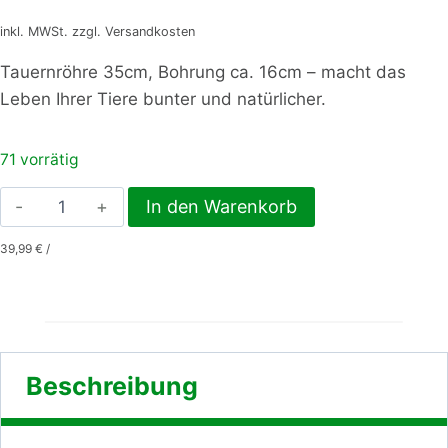
inkl. MWSt. zzgl. Versandkosten
Tauernröhre 35cm, Bohrung ca. 16cm – macht das
Leben Ihrer Tiere bunter und natürlicher.
71 vorrätig
Tauernröhre
In den Warenkorb
35cm,
39,99
€
/
Bohrung
ca.
16cm
Menge
Beschreibung