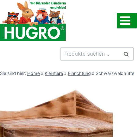
Zum
Inhalt
springen
Suchen
Such
nach:
Sie sind hier:
Home
»
Kleintiere
»
Einrichtung
»
Schwarzwaldhütte