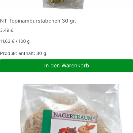
NT Topinamburstäbchen 30 gr.
3,49
€
11,63
€
/
100
g
Produkt enthält: 30
g
In den Warenkorb