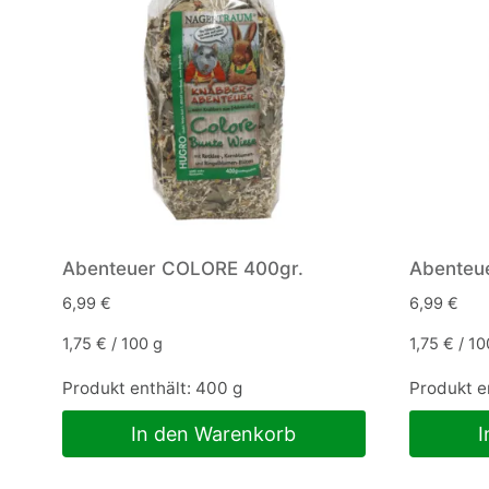
Abenteuer COLORE 400gr.
Abenteu
6,99
€
6,99
€
1,75
€
/
100
g
1,75
€
/
10
Produkt enthält: 400
g
Produkt e
In den Warenkorb
I