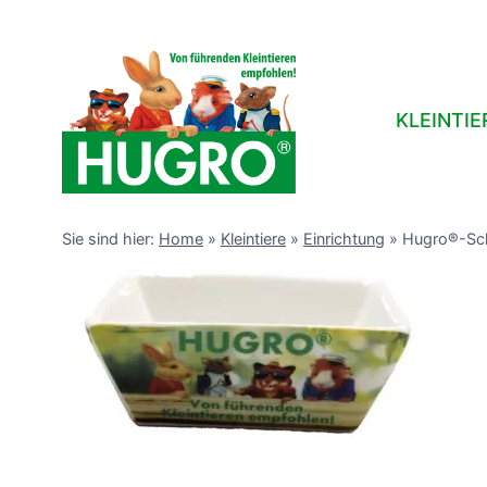
Zum
Inhalt
springen
KLEINTIE
Sie sind hier:
Home
»
Kleintiere
»
Einrichtung
»
Hugro®-Sch