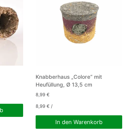
Knabberhaus „Colore“ mit
Heufüllung, Ø 13,5 cm
8,99
€
8,99
€
/
rb
In den Warenkorb