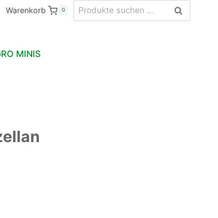
Suchen
aus
Warenkorb
Suchen
0
nach:
Porzellan
Menge
RO MINIS
ellan