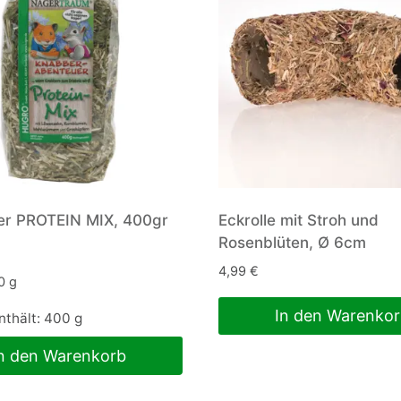
er PROTEIN MIX, 400gr
Eckrolle mit Stroh und
Rosenblüten, Ø 6cm
4,99
€
0
g
In den Warenko
nthält: 400
g
n den Warenkorb