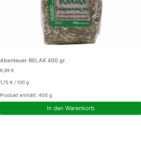
gewählt
werden
Abenteuer RELAX 400 gr.
6,99
€
1,75
€
/
100
g
Produkt enthält: 400
g
In den Warenkorb