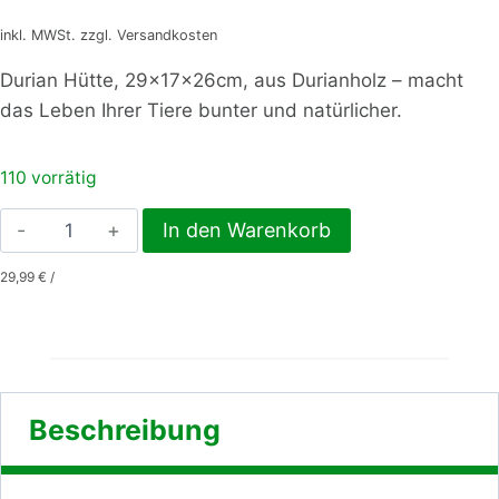
inkl. MWSt. zzgl. Versandkosten
Durian Hütte, 29x17x26cm, aus Durianholz – macht
das Leben Ihrer Tiere bunter und natürlicher.
110 vorrätig
Durian
In den Warenkorb
Hütte,
29,99
€
/
29x17x26cm,
aus
Durianholz
Menge
Beschreibung