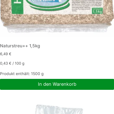
werden
Naturstreu++ 1,5kg
6,49
€
0,43
€
/
100
g
Produkt enthält: 1500
g
In den Warenkorb