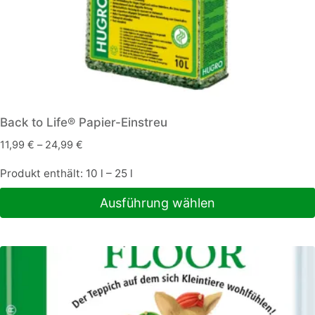
Back to Life® Papier-Einstreu
11,99
€
–
24,99
€
Produkt enthält: 10
l
– 25
l
Ausführung wählen
Dieses
Produkt
weist
mehrere
Varianten