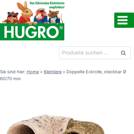
Zum
Inhalt
springen
Suchen
Such
nach:
Sie sind hier:
Home
»
Kleintiere
»
Doppelte Eckrolle, steckbar Ø
60/70 mm