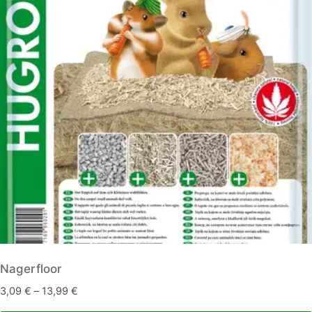
auf.
Die
Optionen
können
auf
der
Produktseite
gewählt
werden
Nagerfloor
3,09
€
–
13,99
€