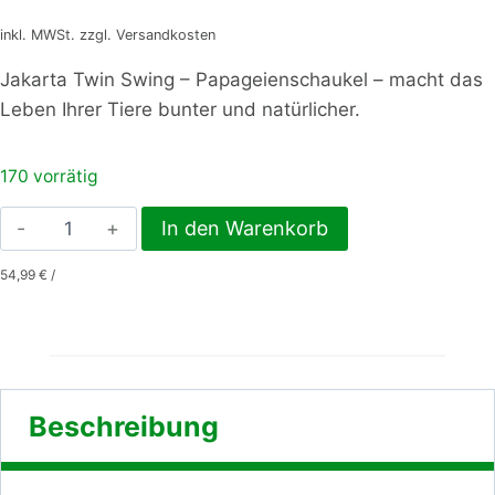
inkl. MWSt. zzgl. Versandkosten
Jakarta Twin Swing – Papageienschaukel – macht das
Leben Ihrer Tiere bunter und natürlicher.
170 vorrätig
Jakarta
In den Warenkorb
Twin
54,99
€
/
Swing
–
Papageienschaukel
Menge
Beschreibung