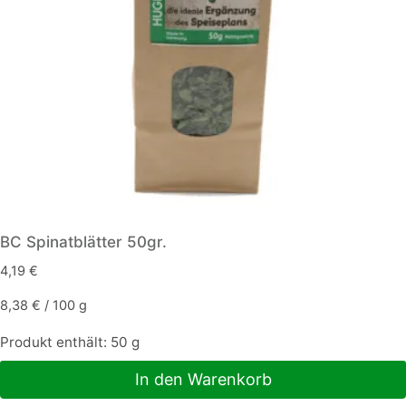
BC Spinatblätter 50gr.
4,19
€
8,38
€
/
100
g
Produkt enthält: 50
g
In den Warenkorb