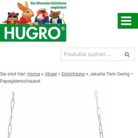
Zum
Inhalt
springen
Suchen
Such
nach:
Sie sind hier:
Home
»
Vögel
»
Einrichtung
»
Jakarta Twin Swing –
Papageienschaukel