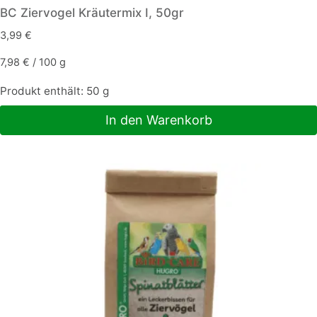
BC Ziervogel Kräutermix I, 50gr
3,99
€
7,98
€
/
100
g
Produkt enthält: 50
g
In den Warenkorb