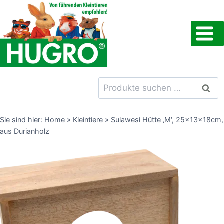
Zum
Inhalt
springen
Suchen
Such
nach:
Sie sind hier:
Home
»
Kleintiere
»
Sulawesi Hütte ‚M‘, 25x13x18cm,
aus Durianholz