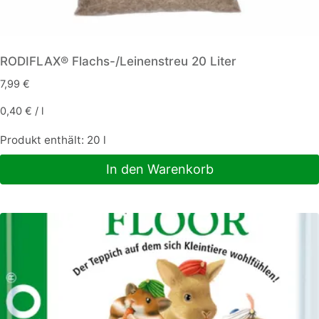
RODIFLAX® Flachs-/Leinenstreu 20 Liter
7,99
€
0,40
€
/
l
Produkt enthält: 20
l
In den Warenkorb