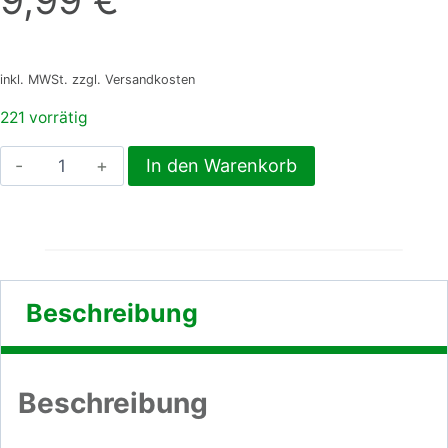
inkl. MWSt. zzgl. Versandkosten
221 vorrätig
Sulawesi
In den Warenkorb
Hütte
'M',
25x13x18cm,
aus
Durianholz
Beschreibung
Menge
Beschreibung