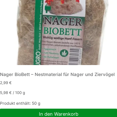
Nager BioBett – Nestmaterial für Nager und Ziervögel
2,99
€
5,98
€
/
100
g
Produkt enthält: 50
g
In den Warenkorb