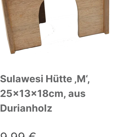
Sulawesi Hütte ‚M‘,
25x13x18cm, aus
Durianholz
9,99
€